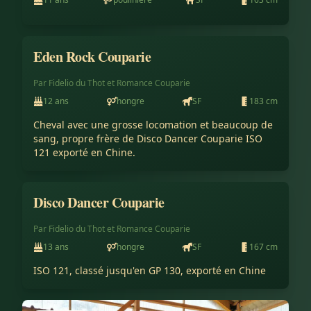
Eden Rock Couparie
Vendu
Par
Fidelio du Thot
et
Romance Couparie
12
ans
hongre
SF
183
cm
Cheval avec une grosse locomation et beaucoup de 
sang, propre frère de Disco Dancer Couparie ISO 
121 exporté en Chine.
Disco Dancer Couparie
Vendu à l'export
Par
Fidelio du Thot
et
Romance Couparie
13
ans
hongre
SF
167
cm
ISO 121, classé jusqu'en GP 130, exporté en Chine