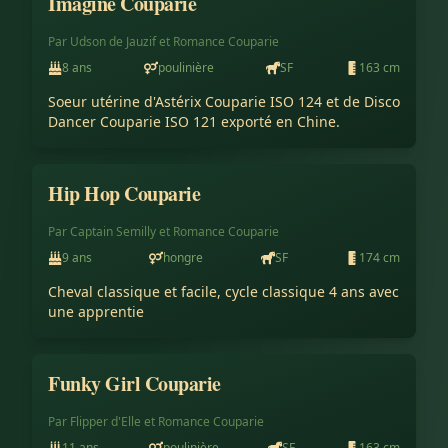
Imagine Couparie
Conservé à l'élevage
Par
Udson de Jauzif
et
Romance Couparie
8
ans
poulinière
SF
163
cm
Soeur utérine d'Astérix Couparie ISO 124 et de Disco 
Dancer Couparie ISO 121 exporté en Chine.
Hip Hop Couparie
Vendu
Par
Captain Semilly
et
Romance Couparie
9
ans
hongre
SF
174
cm
Cheval classique et facile, cycle classique 4 ans avec 
une apprentie
Funky Girl Couparie
Vendu
Par
Flipper d'Elle
et
Romance Couparie
11
ans
poulinière
SF
163
cm