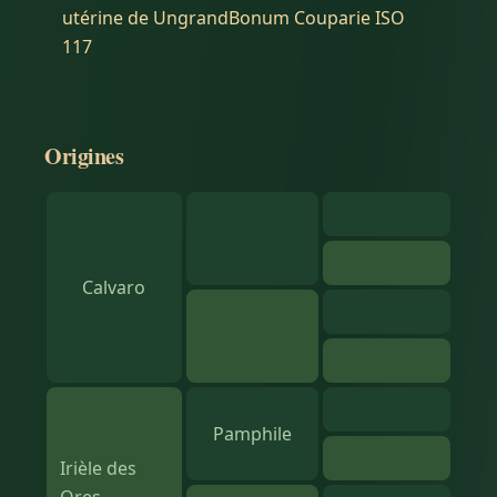
utérine de UngrandBonum Couparie ISO
117
Origines
Calvaro
Pamphile
Irièle des