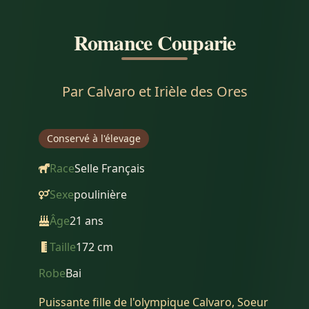
Romance Couparie
Par
Calvaro et Irièle des Ores
Conservé à l'élevage
Race
Selle Français
Sexe
poulinière
Âge
21
ans
Taille
172
cm
Robe
Bai
Puissante fille de l'olympique Calvaro, Soeur