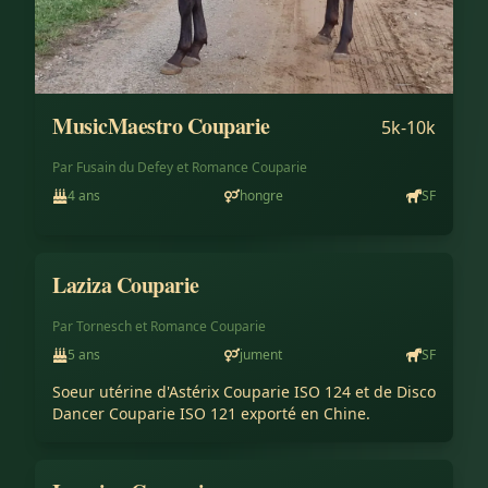
MusicMaestro Couparie
5k-10k
Par
Fusain du Defey
et
Romance Couparie
4
ans
hongre
SF
Laziza Couparie
Conservé à l'élevage
Par
Tornesch
et
Romance Couparie
5
ans
jument
SF
Soeur utérine d'Astérix Couparie ISO 124 et de Disco 
Dancer Couparie ISO 121 exporté en Chine.