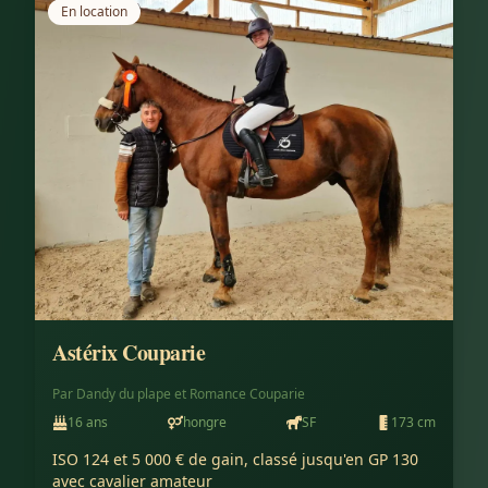
En location
Astérix Couparie
Par
Dandy du plape
et
Romance Couparie
16
ans
hongre
SF
173
cm
ISO 124 et 5 000 € de gain, classé jusqu'en GP 130 
avec cavalier amateur