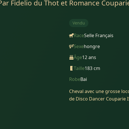
Par
Fidelio du Thot et Romance Coupari
Vendu
Race
Selle Français
Sexe
hongre
Âge
12
ans
Taille
183
cm
Robe
Bai
Cheval avec une grosse loc
de Disco Dancer Couparie I