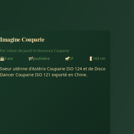
Imagine Couparie
Conservé à l'élevage
Par
Udson de Jauzif
et
Romance Couparie
8
ans
poulinière
SF
163
cm
Soeur utérine d'Astérix Couparie ISO 124 et de Disco 
Dancer Couparie ISO 121 exporté en Chine.