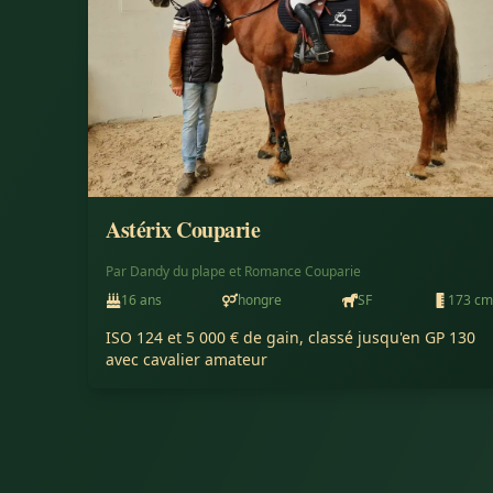
Astérix Couparie
Par
Dandy du plape
et
Romance Couparie
16
ans
hongre
SF
173
cm
ISO 124 et 5 000 € de gain, classé jusqu'en GP 130 
avec cavalier amateur