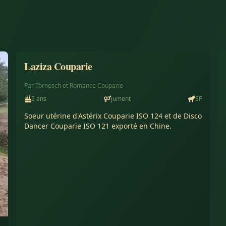
Laziza Couparie
Conservé à l'élevage
Par
Tornesch
et
Romance Couparie
5
ans
jument
SF
Soeur utérine d'Astérix Couparie ISO 124 et de Disco 
Dancer Couparie ISO 121 exporté en Chine.