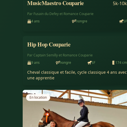
MusicMaestro Couparie
5k-10k
Par
Fusain du Defey
et
Romance Couparie
4
ans
hongre
SF
Hip Hop Couparie
Vendu
Par
Captain Semilly
et
Romance Couparie
9
ans
hongre
SF
174
cm
Cheval classique et facile, cycle classique 4 ans avec 
une apprentie
En location