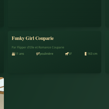
Funky Girl Couparie
Vendu
Par
Flipper d'Elle
et
Romance Couparie
11
ans
poulinière
SF
163
cm