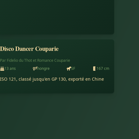
Disco Dancer Couparie
Vendu à l'export
Par
Fidelio du Thot
et
Romance Couparie
13
ans
hongre
SF
167
cm
ISO 121, classé jusqu'en GP 130, exporté en Chine