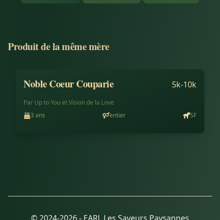
Produit de la même mère
Noble Coeur Couparie
À vendre
5k-10k
Par
Up to You
et
Vision de la Love
3
ans
entier
SF
© 2024-
2026
- EARL Les Saveurs Paysannes